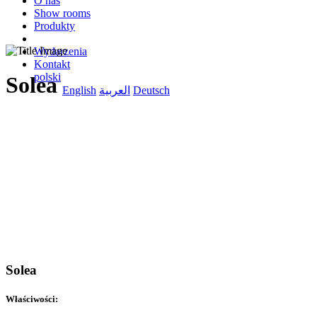
O nas
Show rooms
Produkty
Wydarzenia
Kontakt
polski
Solea
English
العربية
Deutsch
Solea
Właściwości: